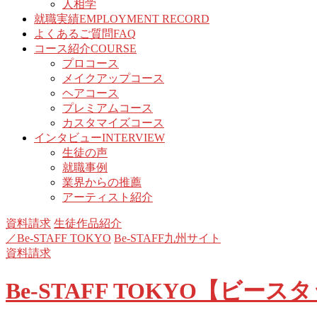
人相学
就職実績
EMPLOYMENT RECORD
よくあるご質問
FAQ
コース紹介
COURSE
プロコース
メイクアップコース
ヘアコース
プレミアムコース
カスタマイズコース
インタビュー
INTERVIEW
生徒の声
就職事例
業界からの推薦
アーティスト紹介
資料請求
生徒作品紹介
／Be-STAFF TOKYO
Be-STAFF九州サイト
資料請求
Be-STAFF TOKYO【ビー