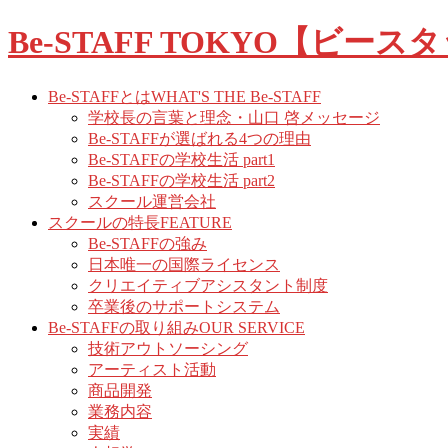
コ
ナ
Be-STAFF TOKYO【ビー
ン
ビ
テ
ゲ
ン
ー
Be-STAFFとは
WHAT'S THE Be-STAFF
ツ
シ
学校長の言葉と理念・山口 啓メッセージ
へ
ョ
Be-STAFFが選ばれる4つの理由
ス
ン
Be-STAFFの学校生活 part1
キ
に
Be-STAFFの学校生活 part2
ッ
移
スクール運営会社
プ
動
スクールの特長
FEATURE
Be-STAFFの強み
日本唯一の国際ライセンス
クリエイティブアシスタント制度
卒業後のサポートシステム
Be-STAFFの取り組み
OUR SERVICE
技術アウトソーシング
アーティスト活動
商品開発
業務内容
実績